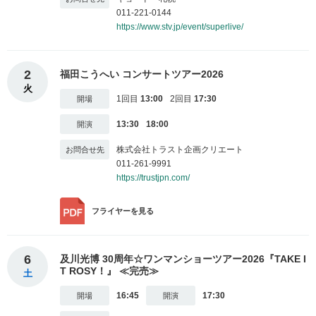
011-221-0144
https://www.stv.jp/event/superlive/
2
福田こうへい コンサートツアー2026
火
1回目
13:00
2回目
17:30
13:30
18:00
株式会社トラスト企画クリエート
011-261-9991
https://trustjpn.com/
フライヤー
を見る
6
及川光博 30周年☆ワンマンショーツアー2026『TAKE I
T ROSY！』 ≪完売≫
土
16:45
17:30