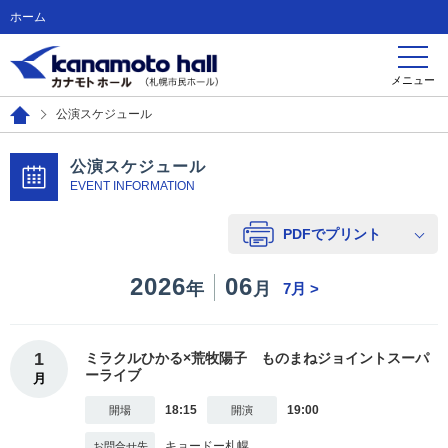
ホーム
メニュー
公演スケジュール
公演スケジュール
EVENT INFORMATION
PDFでプリント
2026
06
年
月
7月 >
1
ミラクルひかる×荒牧陽子 ものまねジョイントスーパ
ーライブ
月
18:15
19:00
キョードー札幌