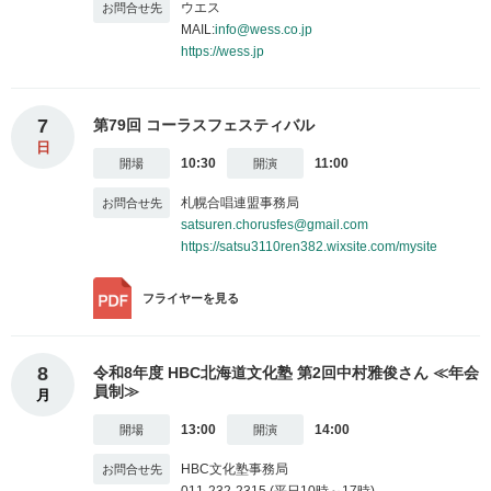
ウエス
MAIL:
info@wess.co.jp
https://wess.jp
7
第79回 コーラスフェスティバル
日
10:30
11:00
札幌合唱連盟事務局
satsuren.chorusfes@gmail.com
https://satsu3110ren382.wixsite.com/mysite
フライヤー
を見る
8
令和8年度 HBC北海道文化塾 第2回中村雅俊さん ≪年会
員制≫
月
13:00
14:00
HBC文化塾事務局
011-232-2315 (平日10時～17時)