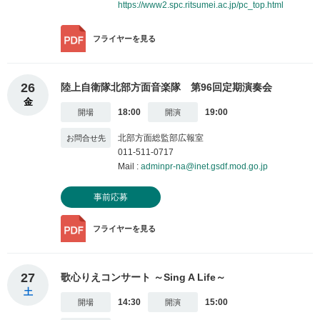
https://www2.spc.ritsumei.ac.jp/pc_top.html
フライヤー
を見る
26
陸上自衛隊北部方面音楽隊 第96回定期演奏会
金
18:00
19:00
北部方面総監部広報室
011-511-0717
Mail :
adminpr-na@inet.gsdf.mod.go.jp
事前応募
フライヤー
を見る
27
歌心りえコンサート ～Sing A Life～
土
14:30
15:00