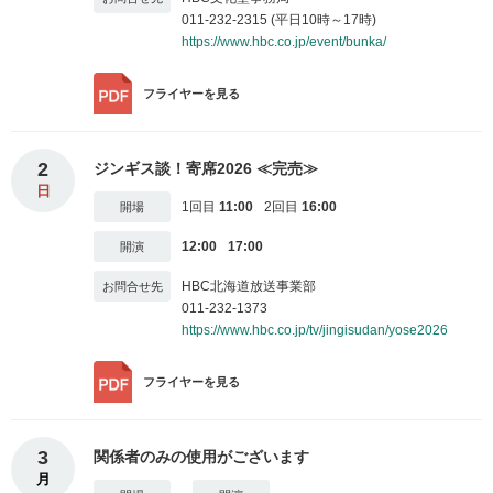
011-232-2315 (平日10時～17時)
https://www.hbc.co.jp/event/bunka/
フライヤー
を見る
2
ジンギス談！寄席2026 ≪完売≫
日
1回目
11:00
2回目
16:00
12:00
17:00
HBC北海道放送事業部
011-232-1373
https://www.hbc.co.jp/tv/jingisudan/yose2026
フライヤー
を見る
3
関係者のみの使用がございます
月