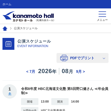
ホーム
メニュー
公演スケジュール
公演スケジュール
EVENT INFORMATION
PDFでプリント
2026
08
年
月
<
7月
9月 >
1
令和8年度 HBC北海道文化塾 第5回野口健さん ≪年会員
制≫
土
13:00
14:00
HBC文化塾事務局